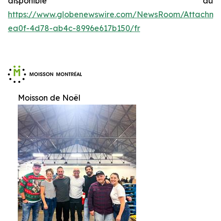
disponible au
https://www.globenewswire.com/NewsRoom/Attachme
ea0f-4d78-ab4c-8996e617b150/fr
Moisson de Noël